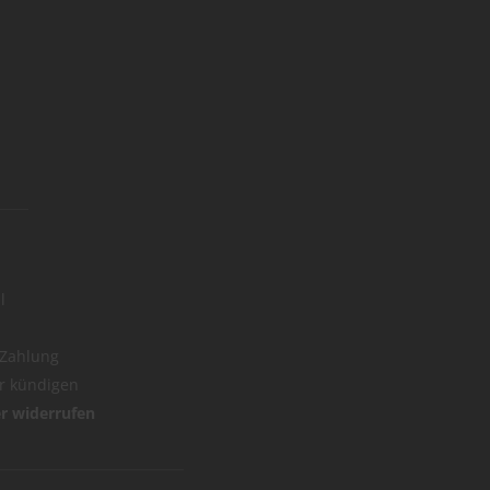
l
 Zahlung
er kündigen
er widerrufen