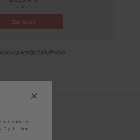
inkl. MwSt.
Zur Kasse
echnung erfolgt halbjährlich.
 einen anderen
 Ggf. ist eine
prachübungen