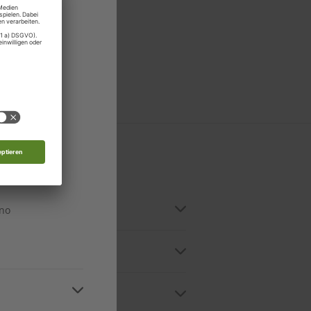
stein
edonien
n
n
n
ino
n unserem
Digital-Archiv
Zugriff auf die
In der App oder in unserem
T SPRACHEN-Serviceportal) ein.
e können Ihr Abo jedoch
jederzeit