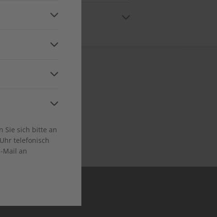
n
ice. Den Kundenservice erreichen Sie
and
ca
 in allen relevanten
Sie sich bitte an
Niveaustufen
Uhr telefonisch
E-Mail an
en