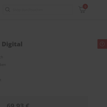
0
Digital
Zwischensumme
inkl. MwSt., ggf. zzgl. Versandkosten
ch
Zum Warenkorb
aben
t
69,93 €