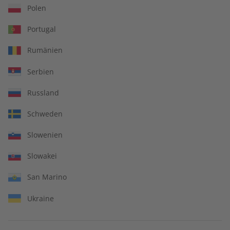
Polen
Zum Angebot
Portugal
Rumänien
Serbien
Russland
IHRE VORTEILE
Schweden
Slowenien
In jeder Ausgabe spannende Einblicke und aktuelle Berichte
Slowakei
San Marino
Ukraine
Großer Sprachteil mit Grammatik- und Wortschatzübungen