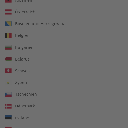
Albanien
Österreich
Für Lehrkräfte
Bosnien und Herzegowina
Belgien
DIGITAL
Bulgarien
Belarus
Schweiz
Zypern
Tschechien
Dänemark
Estland
Alles inklusive: eMagazine, digitales