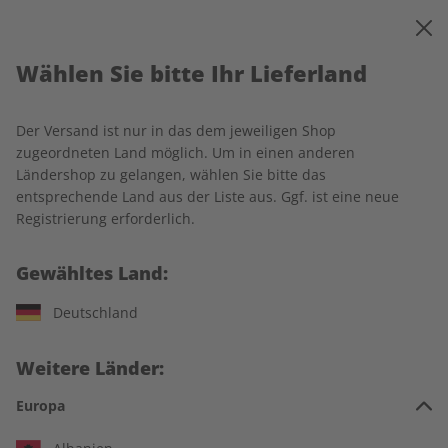
0
Warenkorb
MENÜ
Wählen Sie bitte Ihr Lieferland
Startseite
Deutsch perfekt Wunschabo
Der Versand ist nur in das dem jeweiligen Shop
zugeordneten Land möglich. Um in einen anderen
Ländershop zu gelangen, wählen Sie bitte das
entsprechende Land aus der Liste aus. Ggf. ist eine neue
Jetzt Ihr Deutsch perfekt-
Registrierung erforderlich.
Wunschabo auswählen:
Gewähltes Land:
Für wen ist das Abo?
Deutschland
Für mich
Weitere Länder:
Zum Verschenken
Europa
Für Studierende