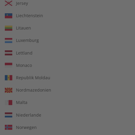
Jersey
Liechtenstein
Litauen
Luxemburg
Lettland
Kostenfreie Lieferung direkt zu Ihnen nach
Hause
Monaco
14 Ausgaben pro Jahr
Republik Moldau
Jederzeit monatlich kündbar
Nordmazedonien
Malta
pro Ausgabe:
Niederlande
Norwegen
9,99 €