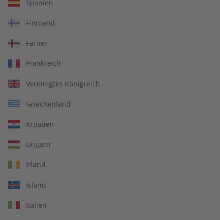
Übungsheft und Audiotrainer
Spanien
14 Ausgaben pro Jahr
Finnland
Bequem lesen auf jedem Gerät
Färöer
Jederzeit monatlich kündbar
Frankreich
pro Ausgabe:
Vereinigtes Königreich
Griechenland
9,99 €
Kroatien
Zum Angebot
Ungarn
Irland
PRINT
Island
Italien