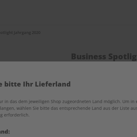
otlight Jahrgang 2020
Business Spotli
Verfügbar - Nur solange der V
 bitte Ihr Lieferland
Anzahl
nur in das dem jeweiligen Shop zugeordneten Land möglich. Um in
angen, wählen Sie bitte das entsprechende Land aus der Liste aus.
g erforderlich.
and: