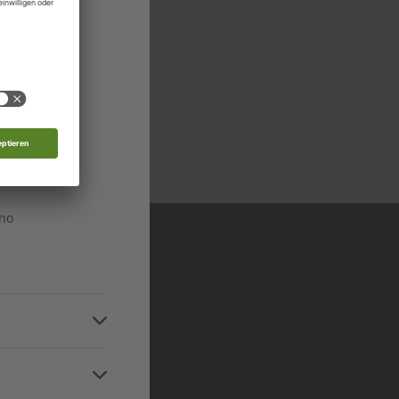
edonien
n
 in allen relevanten
n
Niveaustufen
n
ino
n