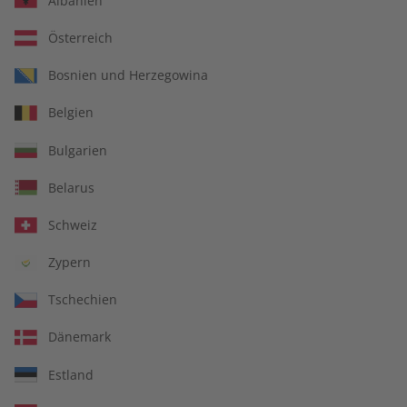
Albanien
Österreich
Bosnien und Herzegowina
Belgien
Business Spotlight Digital
Bulgarien
Erscheinungsweise
monatlich
Belarus
Mindestlaufzeit
6 Ausgaben
Schweiz
Heftpreis im Abo
8,99 €
Zypern
Kündigungsfrist
Jederzeit
Weitere Details
Tschechien
Dänemark
53,94 €
Estland
inkl. MwSt.