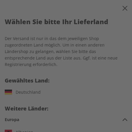
0
Warenkorb
MENÜ
Wählen Sie bitte Ihr Lieferland
Startseite
Business Spotlight
Business Spotlight-Wunschabo
Business Spotlight Digital
Der Versand ist nur in das dem jeweiligen Shop
zugeordneten Land möglich. Um in einen anderen
LESEPROBE
Ländershop zu gelangen, wählen Sie bitte das
entsprechende Land aus der Liste aus. Ggf. ist eine neue
Registrierung erforderlich.
Gewähltes Land:
Deutschland
Weitere Länder:
Europa