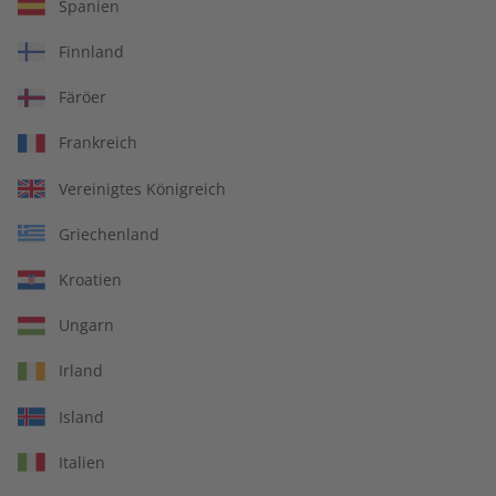
Spanien
Zur Kasse
Finnland
Färöer
Die Abrechnung erfolgt halbjährlich.
Frankreich
Vereinigtes Königreich
Griechenland
Business Spotlight Digital
Kroatien
Ungarn
Jederzeit und auf allen Geräten lernen
Irland
Interaktive Sprachübungen
Island
Überall die aktuellste Ausgabe abrufen
Italien