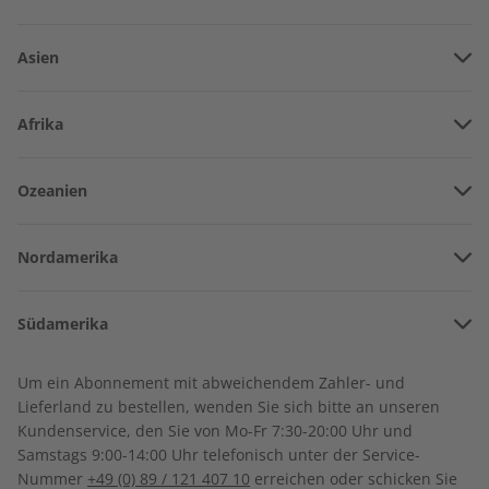
LESEPROBE
LESEPROBE
Asien
Vereinigte Arabische Emirate
Afrika
Afghanistan
Angola
Ozeanien
Armenien
Burkina Faso
Amerikanisch-Samoa
Aserbaidschan
Nordamerika
Benin
Australien
China
Business Spotlight
Business Spotlight
Bermuda
Côte d’Ivoire
Audiotrainer digital
Übungsheft digital
Südamerika
Neuseeland
Georgien
06/2026
06/2026
Kanada
Kamerun
Argentinien
Sonderverwaltungsregion Hongkong
€ 9,99
€ 5,50
Um ein Abonnement mit abweichendem Zahler- und
Costa Rica
Dschibuti
Lieferland zu bestellen, wenden Sie sich bitte an unseren
Bolivien
Indonesien
Kundenservice, den Sie von Mo-Fr 7:30-20:00 Uhr und
Kuba
Algerien
Samstags 9:00-14:00 Uhr telefonisch unter der Service-
Brasilien
LESEPROBE
LESEPROBE
Israel
Nummer
+49 (0) 89 / 121 407 10
erreichen oder schicken Sie
Dominikanische Republik
Ägypten