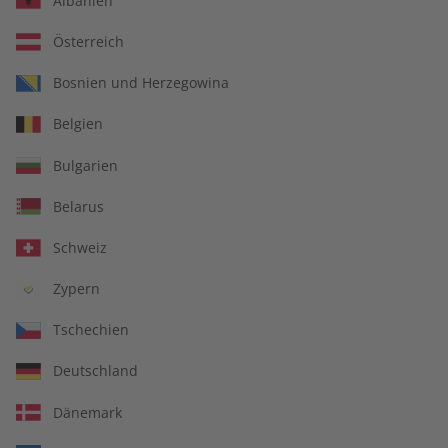
Albanien
Österreich
Bosnien und Herzegowina
Business Spotlight
Business Spotlight
Belgien
Übungsheft 08/2026
Audiotrainer digital
08/2026
Bulgarien
€ 5,50
€ 9,99
Belarus
Schweiz
LESEPROBE
LESEPROBE
Zypern
Tschechien
Deutschland
Dänemark