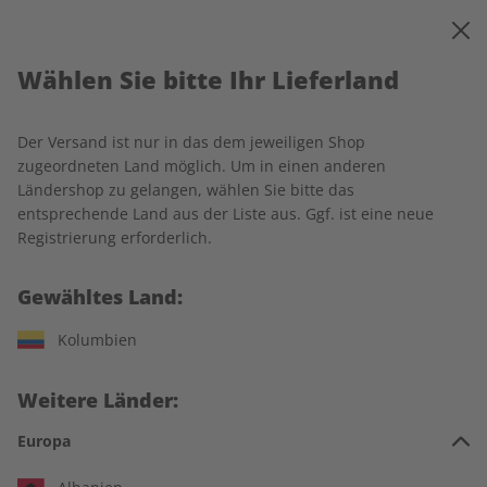
0
Warenkorb
MENÜ
Wählen Sie bitte Ihr Lieferland
Startseite
Business Spotlight
Einzelausgaben
Der Versand ist nur in das dem jeweiligen Shop
Einzelausgaben
zugeordneten Land möglich. Um in einen anderen
Ländershop zu gelangen, wählen Sie bitte das
entsprechende Land aus der Liste aus. Ggf. ist eine neue
176 Artikel
Registrierung erforderlich.
Filter
Gewähltes Land:
Kolumbien
LESEPROBE
LESEPROBE
Weitere Länder:
Europa