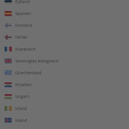
Estland
Spanien
Business Spotlight
Business Spotlight
08/2026
Übungsheft digital
Finnland
08/2026
Färöer
€ 8,90
€ 5,50
Frankreich
LESEPROBE
LESEPROBE
Vereinigtes Königreich
Griechenland
Kroatien
Ungarn
Irland
Island