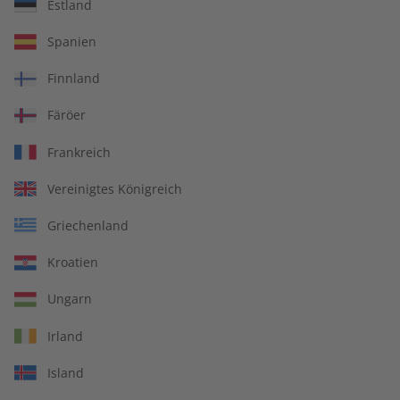
Estland
Zur Kasse
Spanien
Finnland
Die Abrechnung erfolgt halbjährlich.
Färöer
Frankreich
Vereinigtes Königreich
Spotlight Digital für Ihren
Griechenland
Unterricht
Kroatien
Jederzeit und auf allen Geräten lernen
Ungarn
Interaktive Sprachübungen
Irland
Island
Überall die aktuellste Ausgabe abrufen