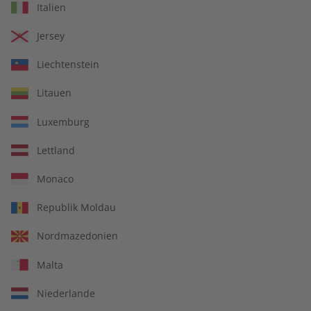
Italien
Jersey
Liechtenstein
Enthalten sind
Litauen
Spotlight Digital für den Unterricht
Luxemburg
Lettland
Monaco
Republik Moldau
Nordmazedonien
Malta
Niederlande