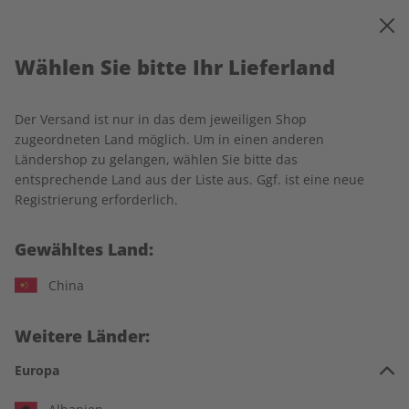
0
Warenkorb
MENÜ
Wählen Sie bitte Ihr Lieferland
Startseite
für den Unterricht
Spotlight-Wunschabo
Spotlight Digital für Ihren Unterricht
Der Versand ist nur in das dem jeweiligen Shop
zugeordneten Land möglich. Um in einen anderen
LESEPROBE
Ländershop zu gelangen, wählen Sie bitte das
entsprechende Land aus der Liste aus. Ggf. ist eine neue
Registrierung erforderlich.
Gewähltes Land:
China
Weitere Länder:
Europa