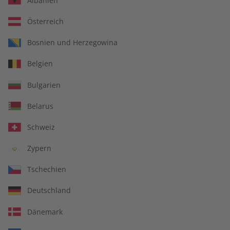
Albanien
Österreich
Bosnien und Herzegowina
Belgien
Bulgarien
Spotlight Digital für Ihren
Belarus
Unterricht
Schweiz
Kündigungsfrist
Jederzeit
Zypern
Weitere Details
Tschechien
Deutschland
€ 69,93
inkl. MwSt.
Dänemark