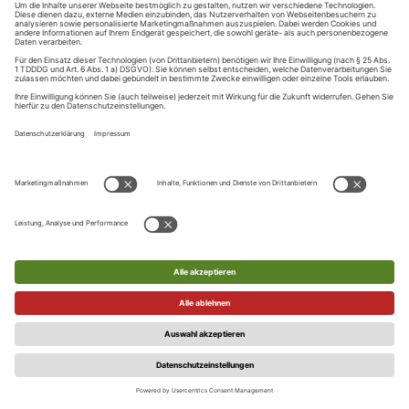
Nutzer diesen Link anklickt, bestätigt er seine E-Mail-Adresse.
Diese Bestätigung ist Voraussetzung dafür, dass der Nutzer
sich künftig über den Login-Service anmeldet oder digitale
Services und Leistungen in Anspruch nehmen kann. Einzelne
Internetangebote können hiervon abweichend vorsehen,
dass der Nutzer in der Session, in der die Registrierung im
Rahmen des zentralen Login-Service erfolgt, bereits
Leistungen in Anspruch nehmen kann, bevor der Nutzer die
E-Mail-Adresse bestätigt.
Der Verlag ist berechtigt, einzelne Registrierungen auch nach
bereits versandter Bestätigungs-E-Mail, ohne Angaben von
Gründen abzulehnen. Eine Vereinbarung zur Nutzung des
Login-Service kommt dann nicht zustande.
Die Nutzungsberechtigung der Services gilt nur für den
Nutzer/Registrierten persönlich und ist nicht übertragbar.
Die Zugangsdaten sind durch den Nutzer/Registrierten sicher
aufzubewahren und dürfen nicht an Dritte weitergegeben
werden. Der Nutzer/Registrierte ist für die Geheimhaltung
seiner Zugangsdaten selbst verantwortlich und haftet für