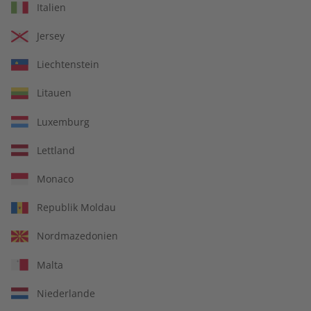
Italien
Mit Ihrer Bestellung geben Sie ein Angebot zum Abschluss
eines Kauf- oder Abonnementvertrages ab. Ihr Angebot
Jersey
können Sie wie folgt abgeben:
Liechtenstein
Mit Ihrer
Bestellung im Onlineshop oder auf anderen
Bestellseiten
geben Sie durch das Klicken auf den Button
Litauen
„Jetzt kaufen“ ein verbindliches Angebot zum Abschluss eines
Luxemburg
Kaufvertrages ab. Bis zu diesem Zeitpunkt können Sie die
Inhalte Ihres Warenkorbes sowie Ihre Daten jederzeit noch
Lettland
ändern. Im Anschluss erhalten Sie eine E-Mail, die den
Eingang der Bestellung in unserem Shop bestätigt.
Monaco
Bei
Bestellungen per Telefon, Post, Fax oder Bestellkarte
Republik Moldau
erhalten Sie eine Bestätigung des Eingang Ihres Angebotes
per E-Mail oder Post.
Nordmazedonien
Die Bestätigung des Eingangs Ihres Angebotes stellt noch
Malta
keine Annahme Ihres Angebots dar, sondern informiert Sie
nur darüber, dass Ihre Bestellung eingegangen ist.
Niederlande
Der Vertrag kommt erst dadurch zustande, dass der Verlag