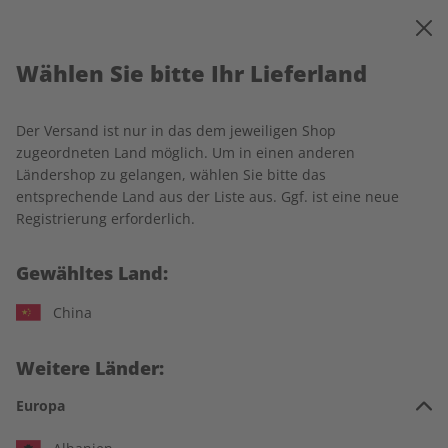
0
Warenkorb
MENÜ
Wählen Sie bitte Ihr Lieferland
Startseite
Rechtliches
Der Versand ist nur in das dem jeweiligen Shop
Allgemeine Geschäfts- und
zugeordneten Land möglich. Um in einen anderen
Ländershop zu gelangen, wählen Sie bitte das
Lieferbedingungen
entsprechende Land aus der Liste aus. Ggf. ist eine neue
Registrierung erforderlich.
1 Geltungsbereich
Gewähltes Land:
China
Nachfolgende Allgemeine Geschäfts- und Lieferbedingungen
(„AGB“) regeln das Vertragsverhältnis zwischen der ZEIT
SPRACHEN GmbH, Kistlerhofstraße 172, 81379 München
Weitere Länder:
(nachfolgend „Verlag“) und den Verbrauchern und
Europa
Unternehmern, die Waren oder Dienstleistungen (z.B. die
Abonnements sowie Einzelausgaben der Print- und Digital-