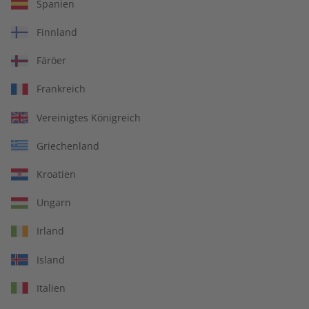
Spanien
Finnland
Spotlight Übungsheft digital 07/2025
Färöer
Frankreich
Artikelnummer
2179977
Vereinigtes Königreich
Verkauf durch
ZEIT SPRACHEN GmbH
Griechenland
Kroatien
IHRE VORTEILE
Ungarn
Irland
Island
In jeder Ausgabe spannende Einblicke und aktuelle Berichte
Italien