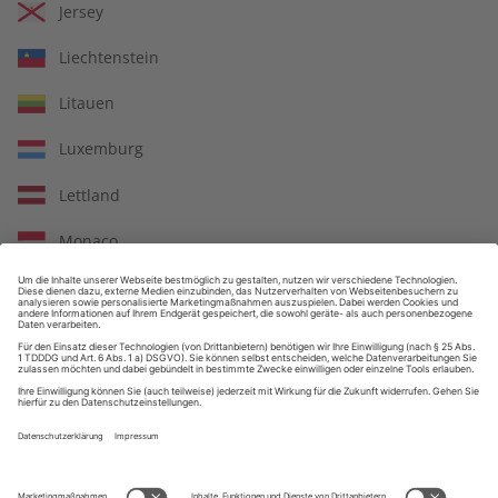
Jersey
Großer Sprachteil mit Grammatik- und Wortschatzübungen
Liechtenstein
Litauen
Luxemburg
Lernen in allen relevanten Niveaustufen
Lettland
Monaco
ZAHLUNGSARTEN
Republik Moldau
Nordmazedonien
Malta
Niederlande
Norwegen