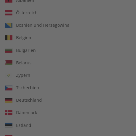
Albanien
Österreich
Bosnien und Herzegowina
Belgien
Spotlight Übungsheft digital
Bulgarien
07/2025
Belarus
Direkt verfügbar
Zypern
Tschechien
CHF 7.15
Deutschland
inkl. MwSt.
Dänemark
Zur Kasse
Estland