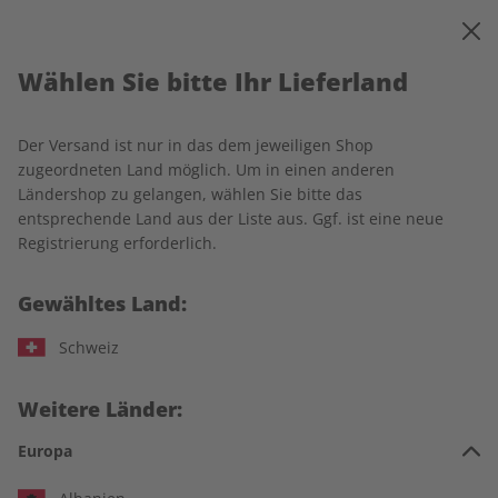
0
Warenkorb
MENÜ
Wählen Sie bitte Ihr Lieferland
Startseite
Spotlight
Einzelausgaben
Spotlight Übungsheft digital 07/2025
Der Versand ist nur in das dem jeweiligen Shop
zugeordneten Land möglich. Um in einen anderen
LESEPROBE
Ländershop zu gelangen, wählen Sie bitte das
entsprechende Land aus der Liste aus. Ggf. ist eine neue
Registrierung erforderlich.
Gewähltes Land:
Schweiz
Weitere Länder:
Europa