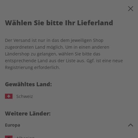
0
Warenkorb
MENÜ
Barrierefreiheit bei DPV
Wählen Sie bitte Ihr Lieferland
Der Versand ist nur in das dem jeweiligen Shop
DPV möchte allen Menschen den Zugang zu den Angeboten
zugeordneten Land möglich. Um in einen anderen
im Shop und auf den Landingpages, relevanten
Ländershop zu gelangen, wählen Sie bitte das
Informationen sowie Kontakt- und ggf. Self-Service-
entsprechende Land aus der Liste aus. Ggf. ist eine neue
Möglichkeiten im Serviceportal, sowie Registrierung und
Registrierung erforderlich.
Login für digitale Angebote ermöglichen – unabhängig von
individuellen Fähigkeiten oder Einschränkungen. Wir
Gewähltes Land:
arbeiten kontinuierlich daran, unsere Plattform barrierefrei
zu gestalten. Welche Funktionen die Sites unterstützt, hängt
Schweiz
jedoch auch vom verwendeten Gerät ab.
Hier erfahren Sie, wie wir Barrierefreiheit umsetzen, welche
Weitere Länder:
Hilfsmittel unterstützt werden und wo es noch
Verbesserungsbedarf gibt.
Europa