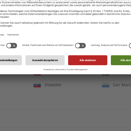
Irland
Island
mbH
Jersey
Liechten
Luxemburg
Lettland
Republik Moldau
Nordmaz
IHRE VORTEILE
Niederlande
Norwege
Portugal
Rumänie
pannende
Großer Sprachteil mit Grammatik-
Lernen
Russland
Schwede
e Berichte
und Wortschatzübungen
Slowakei
San Mar
ZAHLUNGSARTEN
Arabische
Afghanistan
Armenie