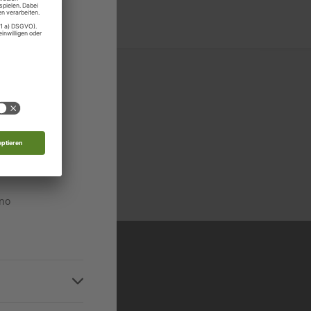
stein
edonien
n
n
 in allen relevanten
n
Niveaustufen
ino
n