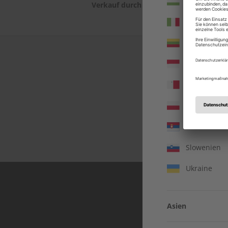
Ungarn
Verkauf durch
ZEIT SPRACHEN G
Italien
Litauen
Monaco
Malta
Polen
In jeder Ausgabe s
Serbien
Einblicke und aktuell
Slowenien
Ukraine
Asien
Vereinigte 