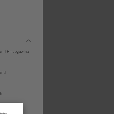
und Herzegowina
land
ch