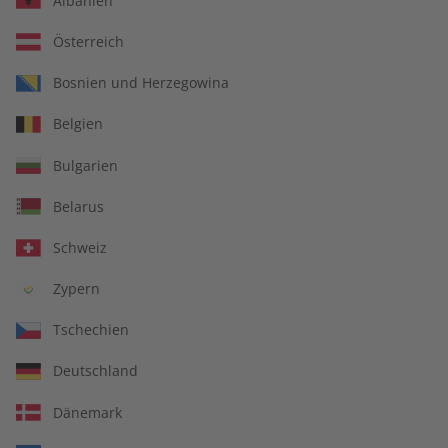
Albanien
Österreich
Bosnien und Herzegowina
Spotlight Audiotrainer
Spotlight Übungsheft
Belgien
digital 09/2026
digital 09/2026
€ 9,99
€ 5,50
Bulgarien
Belarus
LESEPROBE
LESEPROBE
Schweiz
Zypern
Tschechien
Deutschland
Dänemark