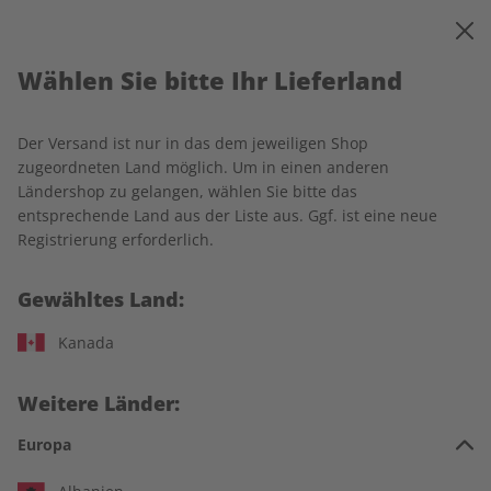
0
Warenkorb
MENÜ
Wählen Sie bitte Ihr Lieferland
Startseite
Spotlight
Einzelausgaben
Der Versand ist nur in das dem jeweiligen Shop
Einzelausgaben
zugeordneten Land möglich. Um in einen anderen
Ländershop zu gelangen, wählen Sie bitte das
entsprechende Land aus der Liste aus. Ggf. ist eine neue
226 Artikel
Registrierung erforderlich.
Filter
Gewähltes Land:
Kanada
LESEPROBE
LESEPROBE
Weitere Länder:
Europa