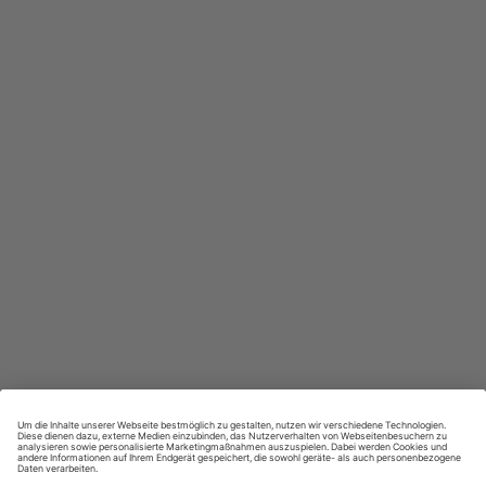
In jeder Ausgabe spannende Einblicke und aktuelle Berichte
Großer Sprachteil mit Grammatik- und Wortschatzübungen
Lernen in allen relevanten Niveaustufen
ZAHLUNGSARTEN