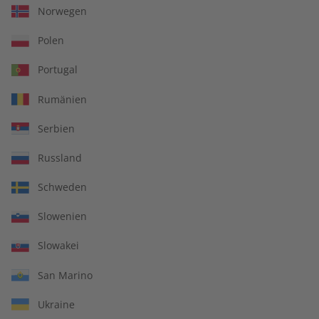
Norwegen
LESEPROBE
LESEPROBE
Polen
Portugal
Rumänien
Serbien
Russland
Spotlight Übungsheft
Spotlight eMagazine
Schweden
digital 08/2026
08/2026
Slowenien
€ 5,50
€ 9,90
Slowakei
San Marino
LESEPROBE
LESEPROBE
Ukraine