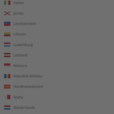
Italien
€ 5,50
€ 10,50
Jersey
LESEPROBE
LESEPROBE
Liechtenstein
Litauen
Luxemburg
Lettland
Monaco
Republik Moldau
Spotlight Audiotrainer
Spotlight Übungsheft
Nordmazedonien
digital 08/2026
08/2026
Malta
€ 9,99
€ 5,50
Niederlande