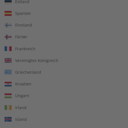
Estland
Spotlight eMagazine
Spotlight 09/2026
Spanien
09/2026
€ 9,90
€ 10,50
Finnland
Färöer
LESEPROBE
LESEPROBE
Frankreich
Vereinigtes Königreich
Griechenland
Kroatien
Ungarn
Irland
Spotlight Übungsheft
Spotlight 08/2026
Island
09/2026