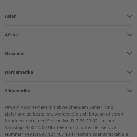
Asien
Vereinigte Arabische Emirate
Afrika
Afghanistan
Angola
Ozeanien
Armenien
Spotlight 07/2026
Spotlight eMagazine
Burkina Faso
07/2026
Amerikanisch-Samoa
Aserbaidschan
€ 10,50
€ 9,90
Nordamerika
Benin
Australien
China
Bermuda
Côte d’Ivoire
Südamerika
Neuseeland
Georgien
LESEPROBE
LESEPROBE
Costa Rica
Kamerun
Argentinien
Sonderverwaltungsregion Hongkong
Um ein Abonnement mit abweichendem Zahler- und
Kuba
Dschibuti
Lieferland zu bestellen, wenden Sie sich bitte an unseren
Bolivien
Indonesien
Kundenservice, den Sie von Mo-Fr 7:30-20:00 Uhr und
Dominikanische Republik
Algerien
Samstags 9:00-14:00 Uhr telefonisch unter der Service-
Brasilien
Israel
Nummer
+49 (0) 89 / 121 407 10
erreichen oder schicken Sie
Guadeloupe
Ägypten