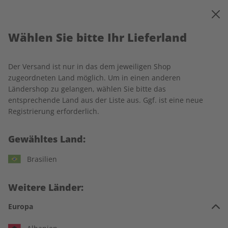
0
Warenkorb
MENÜ
Wählen Sie bitte Ihr Lieferland
Startseite
ADESSO
Produkte
Der Versand ist nur in das dem jeweiligen Shop
Produkte
zugeordneten Land möglich. Um in einen anderen
Ländershop zu gelangen, wählen Sie bitte das
entsprechende Land aus der Liste aus. Ggf. ist eine neue
14 Artikel
Registrierung erforderlich.
Filter
Gewähltes Land:
Brasilien
Weitere Länder:
Europa