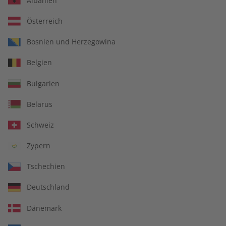
Albanien
Österreich
Bosnien und Herzegowina
ADESSO Übungsheft –
ADESSO Magazin –
Belgien
Jahrgang 2025
Jahrgang 2025
€ 69,90
€ 99,90
Bulgarien
Belarus
Schweiz
Zypern
Tschechien
Deutschland
Dänemark