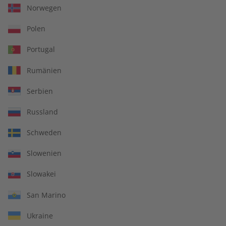
Norwegen
Polen
Portugal
Rumänien
Serbien
Russland
Schweden
ADESSO Jahrgang 2023
ADESSO Übungsheft
Jahrgang 2023
Slowenien
€ 99,90
€ 69,90
Slowakei
San Marino
Ukraine