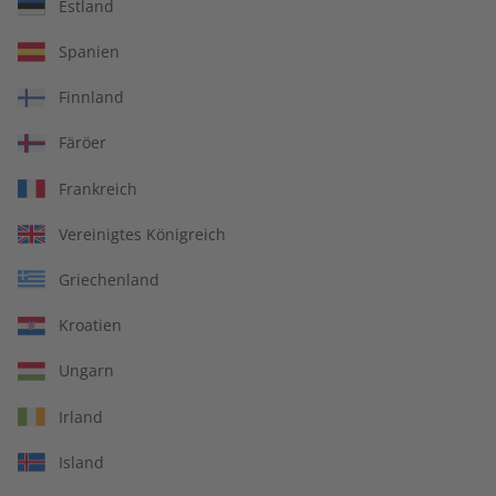
Estland
ADESSO Audiotrainer –
ADESSO Audiotrainer
Spanien
Jahrgang 2025
Jahrgang 2024
€ 149,90
€ 149,90
Finnland
Färöer
Frankreich
Vereinigtes Königreich
Griechenland
Kroatien
Ungarn
Irland
ADESSO Übungsheft
ADESSO Jahrgang 2024
Island
Jahrgang 2024