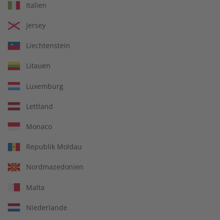
Italien
€ 69,90
€ 99,90
Jersey
Liechtenstein
Litauen
Luxemburg
Lettland
Monaco
Republik Moldau
Italien verstehen – 30
ADESSO Audiotrainer
Nordmazedonien
verblüffende Antworten
Jahrgang 2023
auf 30 kluge Fragen
Malta
€ 12,90
€ 149,90
Niederlande