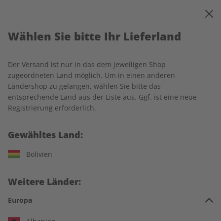
0
Warenkorb
MENÜ
Wählen Sie bitte Ihr Lieferland
Startseite
Häufig gestellte Fragen
Der Versand ist nur in das dem jeweiligen Shop
Häufig gestellte Fragen
zugeordneten Land möglich. Um in einen anderen
Ländershop zu gelangen, wählen Sie bitte das
entsprechende Land aus der Liste aus. Ggf. ist eine neue
Allgemeine Fragen
Registrierung erforderlich.
Gewähltes Land:
Wann wird meine erste Ausgabe geliefert?
Bolivien
Nach Eingang Ihrer Bestellung erhalten Sie eine Bestätigung
Wo kann ich meine Lieferadresse ändern?
per E-Mail und nach wenigen Tagen eine E-Mail mit dem
Lieferbeginn sowie allen Detailinformationen zu Ihrer
Weitere Länder:
Ihre Lieferadresse können Sie problemlos im
ZEIT
Bestellung.
Wie kann ich die Zahlungsart und den
SPRACHEN-Serviceportal
ändern. Falls Sie umziehen, teilen
Europa
Zahlungsrhythmus während meiner Abo-Laufzeit
Sie uns Ihre neue Adresse bitte mindestens 14 Tage vor dem
ändern?