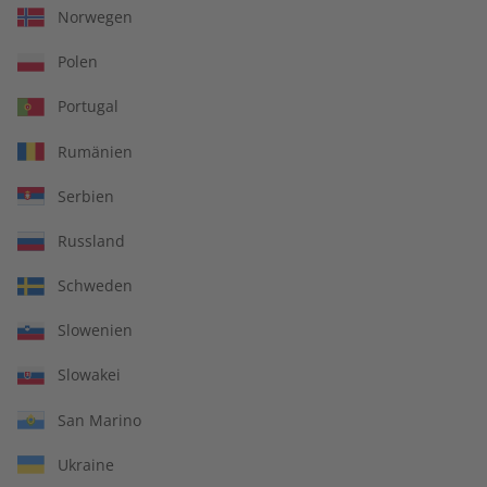
Norwegen
Polen
IHRE VORTEILE
Portugal
Rumänien
Serbien
In jeder Ausgabe spannende Einblicke und aktuelle Berichte
Russland
Schweden
Großer Sprachteil mit Grammatik- und Wortschatzübungen
Slowenien
Slowakei
San Marino
Lernen in allen relevanten Niveaustufen
Ukraine