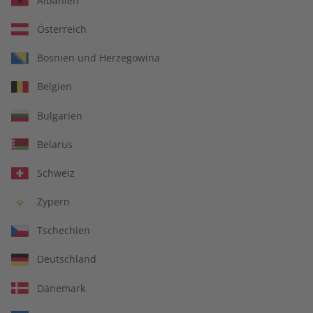
Albanien
Österreich
Für Lehrkräfte
Bosnien und Herzegowina
Belgien
DIGITAL
Bulgarien
Belarus
Schweiz
Zypern
Tschechien
Deutschland
Dänemark
Alles inklusive: eMagazine, digitales