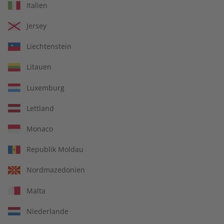
Italien
Jersey
Liechtenstein
Litauen
Luxemburg
14 Ausgaben pro Jahr
Lettland
Jederzeit monatlich kündbar
Monaco
Republik Moldau
Nordmazedonien
pro Ausgabe:
Malta
9,99 €
Niederlande