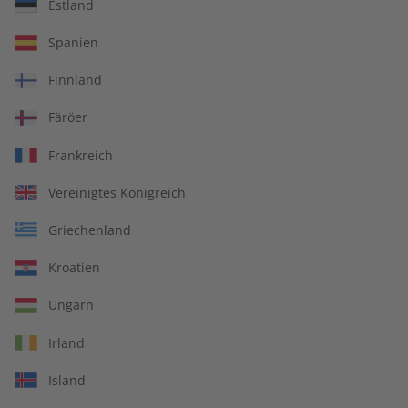
Übungsheft und Audiotrainer
Estland
14 Ausgaben pro Jahr
Spanien
Bequem lesen auf jedem Gerät
Finnland
Jederzeit monatlich kündbar
Färöer
pro Ausgabe:
Frankreich
Vereinigtes Königreich
9,99 €
Griechenland
Zum Angebot
Kroatien
Ungarn
PRINT
Irland
Island