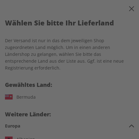
0
Warenkorb
MENÜ
Wählen Sie bitte Ihr Lieferland
Startseite
Spotlight Wunschabo
Der Versand ist nur in das dem jeweiligen Shop
zugeordneten Land möglich. Um in einen anderen
Ländershop zu gelangen, wählen Sie bitte das
entsprechende Land aus der Liste aus. Ggf. ist eine neue
Jetzt Ihr Spotlight-Wunschabo
Registrierung erforderlich.
auswählen:
Gewähltes Land:
Für wen ist das Abo?
Bermuda
Für mich
Weitere Länder:
Zum Verschenken
Europa
Für Studierende