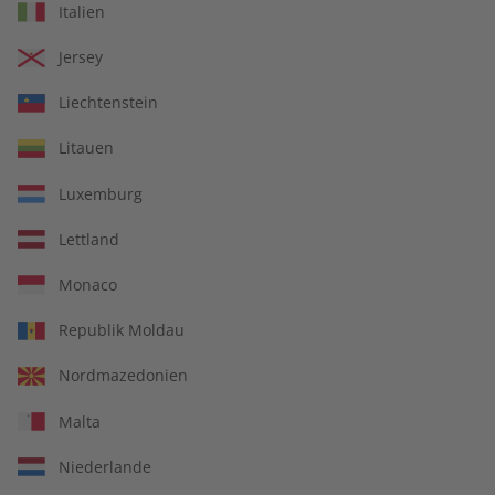
Italien
Jersey
LESEPROBE
LESEPROBE
Liechtenstein
Litauen
Luxemburg
Lettland
Monaco
Republik Moldau
ADESSO Audiotrainer
ADESSO Übungsheft
digital 08/2026
digital 08/2026
Nordmazedonien
€ 9,99
€ 5,50
Malta
Niederlande
LESEPROBE
LESEPROBE