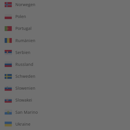
Norwegen
Polen
Portugal
Rumänien
Serbien
Russland
ADESSO Übungsheft
ADESSO eMagazine
08/2026
08/2026
Schweden
€ 5,50
€ 9,90
Slowenien
Slowakei
LESEPROBE
LESEPROBE
San Marino
Ukraine