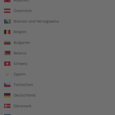
Albanien
Österreich
Bosnien und Herzegowina
ADESSO Übungsheft
ADESSO Übungsheft
Belgien
09/2026
digital 09/2026
€ 5,50
€ 5,50
Bulgarien
Belarus
LESEPROBE
LESEPROBE
Schweiz
Zypern
Tschechien
Deutschland
Dänemark