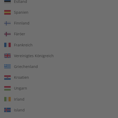
Estland
ADESSO Audiotrainer
ADESSO eMagazine
Spanien
digital 09/2026
09/2026
€ 9,99
€ 9,90
Finnland
Färöer
LESEPROBE
LESEPROBE
Frankreich
Vereinigtes Königreich
Griechenland
Kroatien
Ungarn
Irland
ADESSO 09/2026
ADESSO 08/2026
Island
€ 10,50
€ 10,50