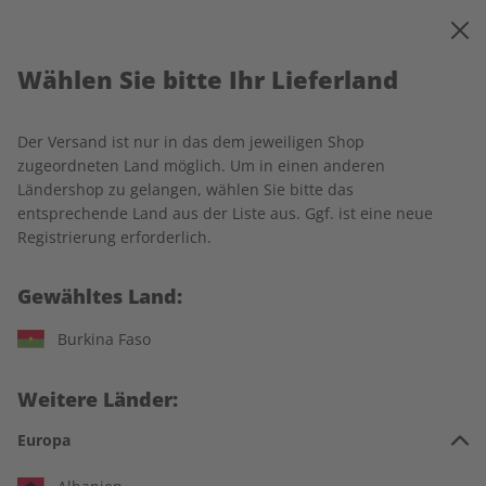
0
Warenkorb
MENÜ
Wählen Sie bitte Ihr Lieferland
Startseite
ADESSO
Einzelausgaben
Der Versand ist nur in das dem jeweiligen Shop
Einzelausgaben
zugeordneten Land möglich. Um in einen anderen
Ländershop zu gelangen, wählen Sie bitte das
entsprechende Land aus der Liste aus. Ggf. ist eine neue
240 Artikel
Registrierung erforderlich.
Filter
Gewähltes Land:
Burkina Faso
LESEPROBE
LESEPROBE
Weitere Länder:
Europa