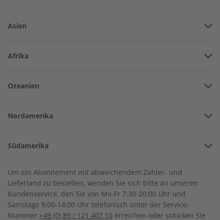
Asien
Vereinigte Arabische Emirate
Afrika
Afghanistan
Angola
ADESSO eMagazine
ADESSO Audiotrainer
Ozeanien
Armenien
07/2026
digital 07/2026
Benin
€ 9,90
€ 9,99
Amerikanisch-Samoa
Aserbaidschan
Nordamerika
Côte d’Ivoire
Australien
China
Bermuda
Kamerun
LESEPROBE
LESEPROBE
Südamerika
Neuseeland
Georgien
Kanada
Dschibuti
Argentinien
Sonderverwaltungsregion Hongkong
Um ein Abonnement mit abweichendem Zahler- und
Costa Rica
Algerien
Lieferland zu bestellen, wenden Sie sich bitte an unseren
Bolivien
Indonesien
Kundenservice, den Sie von Mo-Fr 7:30-20:00 Uhr und
Kuba
Ägypten
Samstags 9:00-14:00 Uhr telefonisch unter der Service-
Brasilien
Israel
Nummer
+49 (0) 89 / 121 407 10
erreichen oder schicken Sie
Dominikanische Republik
Äthiopien