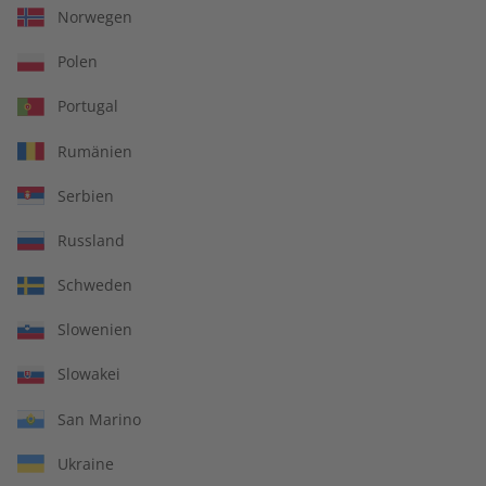
sei denn, dass solche Schäden vom Verlag oder seinen
Norwegen
Mitarbeitern vorsätzlich oder grob fahrlässig herbeigeführt
Polen
worden sind.
Portugal
Rumänien
IHRE VORTEILE
Serbien
Russland
In jeder Ausgabe spannende Einblicke und aktuelle Berichte
Schweden
Slowenien
Slowakei
Großer Sprachteil mit Grammatik- und Wortschatzübungen
San Marino
Ukraine