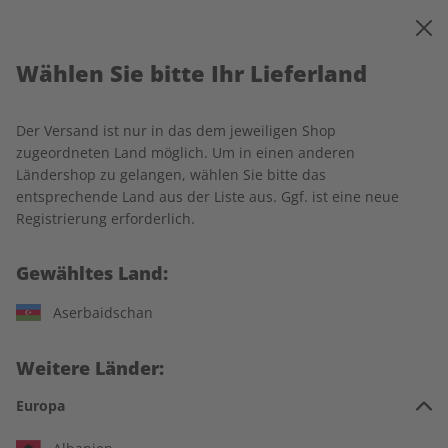
0
Warenkorb
MENÜ
Wählen Sie bitte Ihr Lieferland
Startseite
Rechtliches
Der Versand ist nur in das dem jeweiligen Shop
Impressum
zugeordneten Land möglich. Um in einen anderen
Ländershop zu gelangen, wählen Sie bitte das
entsprechende Land aus der Liste aus. Ggf. ist eine neue
ZEIT SPRACHEN GmbH
Registrierung erforderlich.
Kistlerhofstraße 172
Gewähltes Land:
81379 München
Deutschland
Aserbaidschan
Telefon: +49 (0) 89/8 56 81-0
E-Mail:
abo@zeit-sprachen.de
Weitere Länder:
Amtsgericht München HRB 179611
Europa
Umsatzsteueridentifikationsnummer: DE 265 973 410
Geschäftsführung und Herausgeber: Ulrich Sommer