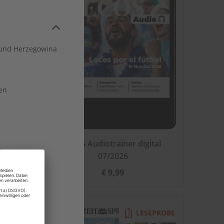
und Herzegowina
en
026
ECOS Audiotrainer digital
land
07/2026
€ 9,99
EPROBE
LESEPROBE
rg