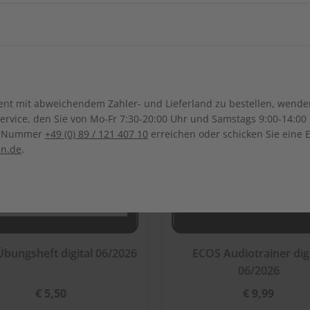
LESEPROBE
LES
ch-Samoa
Neuseeland
Ägypten
Äthiopien
Irak
Japan
Kanada
Costa Ri
Ghana
Marokko
Südkorea
Kasachstan
Dominikanische Republik
Guadeloupe
Mauritius
Malawi
Sonderverwaltungsregion
Malaysia
Bolivien
Brasilien
t mit abweichendem Zahler- und Lieferland zu bestellen, wenden 
Macau
Honduras
Mexiko
Namibia
Nigeria
vice, den Sie von Mo-Fr 7:30-20:00 Uhr und Samstags 9:00-14:00 
Kolumbien
Ecuador
ce-Nummer
+49 (0) 89 / 121 407 10
erreichen oder schicken Sie eine 
Pakistan
Saudi-Arabi
Panama
El Salvador
Senegal
Tunesien
en.de
.
Paraguay
Uruguay
Syrien
Thailand
ten
Uganda
Südafrika
Taiwan
Usbekistan
bungsheft digital 06/2026
ECOS Audiotrainer digi
06/2026
€ 5,50
€ 9,99