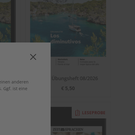
08/2026
ECOS Übungsheft 08/2026
 einen anderen
€ 5,50
 Ggf. ist eine
EPROBE
LESEPROBE