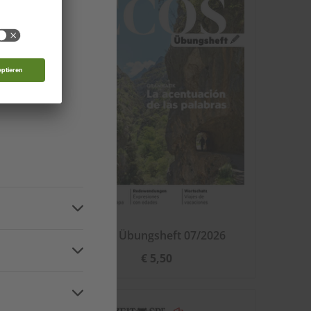
 Moldau
nde
d
ECOS Übungsheft 07/2026
n
€ 5,50