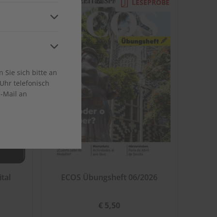
EPROBE
LESEPROBE
ca
Sie sich bitte an
Uhr telefonisch
E-Mail an
en
tal
ECOS Übungsheft 06/2026
€ 5,50