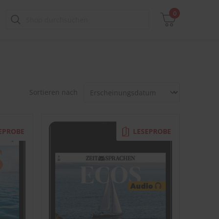
0
Zwischensumme
Sortieren nach
inkl. MwSt., ggf. zzgl. Versandkosten
Zum Warenkorb
EPROBE
LESEPROBE