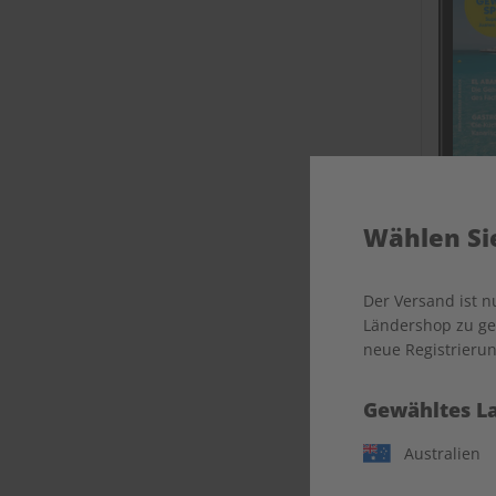
Wählen Sie
EC
Der Versand ist 
Ländershop zu gel
neue Registrierun
Gewähltes L
Australien