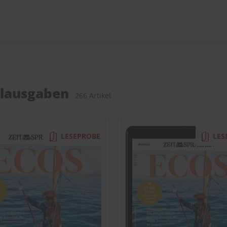
elausgaben
266 Artikel
LESEPROBE
LES