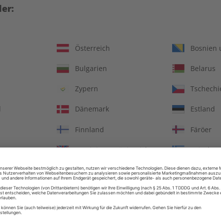
er:
Österreich
Bosnien 
Bulgarien
Belarus
Zypern
Tschechi
d
Dänemark
Estland
Finnland
Färöer
OS Audiotrainer digital
ECOS eMagazine 07/2
Vereinigtes Königreich
Griechen
08/2026
€ 9,99
€ 9,90
Ungarn
Irland
Italien
Jersey
LESEPROBE
LES
in
Litauen
Luxembu