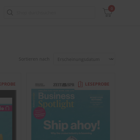
0
Zwischensumme
Sortieren nach
inkl. MwSt., ggf. zzgl. Versandkosten
Zum Warenkorb
EPROBE
LESEPROBE