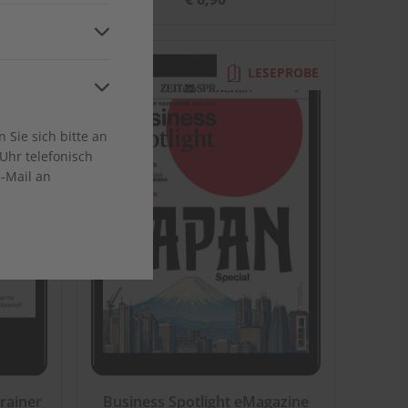
and
ca
EPROBE
LESEPROBE
Sie sich bitte an
Uhr telefonisch
E-Mail an
en
rainer
Business Spotlight eMagazine