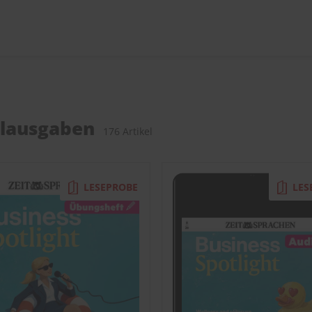
elausgaben
176 Artikel
LESEPROBE
LES