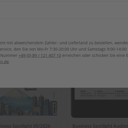
ch-Samoa
Australien
Neuseel
Äthiopien
Gabun
Irak
Japan
Kanada
Costa Ri
Marokko
Madagaskar
LESEPROBE
LES
Südkorea
Kasachstan
Dominikanische Republik
Guadeloupe
Malawi
Mosambik
Sonderverwaltungsregion
Malaysia
Bolivien
Brasilien
t mit abweichendem Zahler- und Lieferland zu bestellen, wenden 
Macau
Honduras
Mexiko
Nigeria
Réunion
vice, den Sie von Mo-Fr 7:30-20:00 Uhr und Samstags 9:00-14:00 
Kolumbien
Ecuador
ce-Nummer
+49 (0) 89 / 121 407 10
erreichen oder schicken Sie eine 
Pakistan
Saudi-Arabi
Panama
El Salvador
Tunesien
Tansania
en.de
.
Paraguay
Uruguay
Syrien
Thailand
ten
Südafrika
Taiwan
Usbekistan
iness Spotlight 05/2026
Business Spotlight Audiot