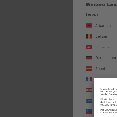
Weitere Länd
Europa
Albanien
Belgien
Schweiz
Deutschlan
Spanien
Frankreich
Busi
Kroatien
Island
Liechtenste