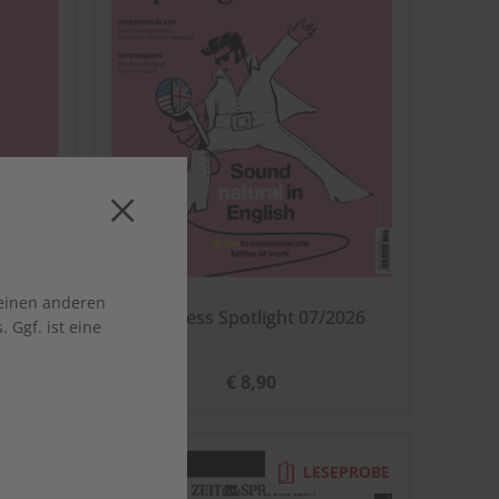
 einen anderen
gsheft
Business Spotlight 07/2026
 Ggf. ist eine
€ 8,90
EPROBE
LESEPROBE