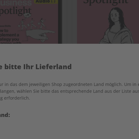
 bitte Ihr Lieferland
nur in das dem jeweiligen Shop zugeordneten Land möglich. Um in
ess Spotlight Audiotrainer
Business Spotlight Übun
angen, wählen Sie bitte das entsprechende Land aus der Liste aus.
digital 07/2026
07/2026
g erforderlich.
€ 9,99
€ 5,50
and:
LESEPROBE
LES