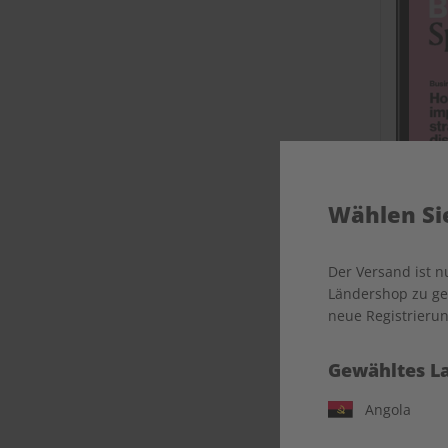
Wählen Sie
Der Versand ist 
Busin
Ländershop zu gel
neue Registrierun
Gewähltes L
Angola