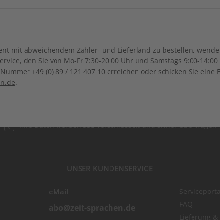
Japan
Kambodsch
Kanada
Costa Ri
Ghana
Marokko
Kasachstan
Libanon
ZAHLUNGSARTEN
Dominikanische Republik
Guadeloupe
Mauritius
Malawi
ngsregion
Malaysia
Philippinen
Bolivien
Brasilien
t mit abweichendem Zahler- und Lieferland zu bestellen, wenden 
Honduras
Mexiko
Namibia
Nigeria
vice, den Sie von Mo-Fr 7:30-20:00 Uhr und Samstags 9:00-14:00 
Kolumbien
Ecuador
ce-Nummer
+49 (0) 89 / 121 407 10
erreichen oder schicken Sie eine 
Saudi-Arabien
Singapur
Panama
El Salvador
Senegal
Tunesien
en.de
.
Paraguay
Uruguay
Thailand
Türkei
ten
Uganda
Südafrika
Usbekistan
Vietnam
Ihre Daten werden SSL-verschlüsselt und sicher übertragen
UNSER KUNDENSERVICE
eMail
Serviceporta
FAQ
abo@zeit-sprachen.de
Lieferung &