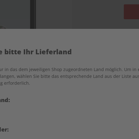
 bitte Ihr Lieferland
nur in das dem jeweiligen Shop zugeordneten Land möglich. Um in
angen, wählen Sie bitte das entsprechende Land aus der Liste aus.
g erforderlich.
and:
6 Monate | ZEIT SPRACHEN APP
er:
gelmäßige Lernroutine auf
Erscheinungsweise
täglich
T SPRACHEN App – ideal, um