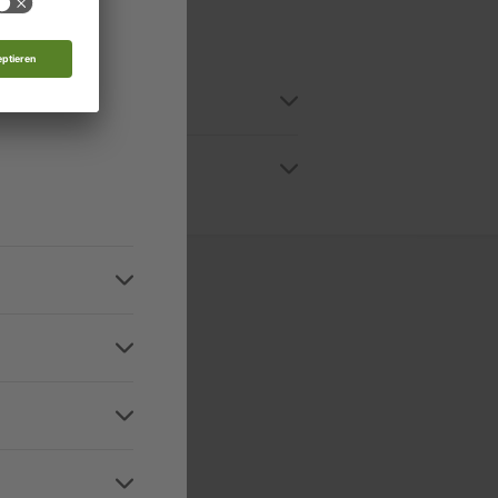
nde
d
ce. Den Kundenservice bzgl. Ihrer
1 407 10
. Haben Sie Fragen rund um die
dschan
ltungsregion
 in allen relevanten
Niveaustufen
and