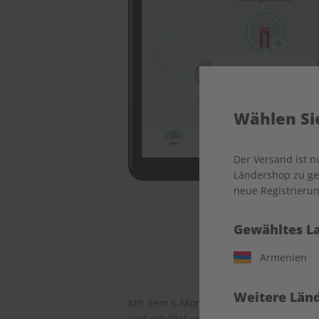
Wählen Sie
Der Versand ist 
Ländershop zu gel
neue Registrierun
Gewähltes L
Armenien
Weitere Länd
Mit dem 6-Monatsabo baust du eine re
und erhältst vollen Zugriff auf die ZEI