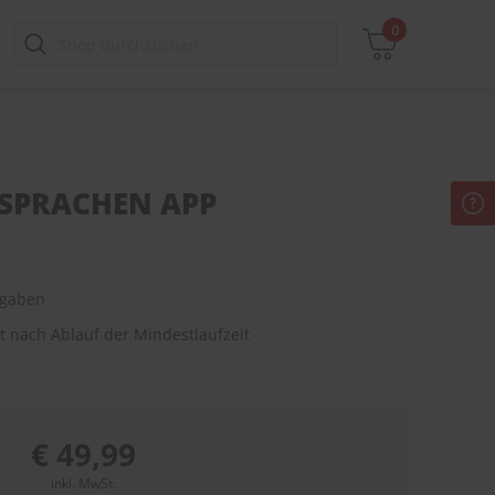
0
T SPRACHEN APP
Zwischensumme
inkl. MwSt., ggf. zzgl. Versandkosten
Zum Warenkorb
sgaben
it nach Ablauf der Mindestlaufzeit
€ 49,99
inkl. MwSt.