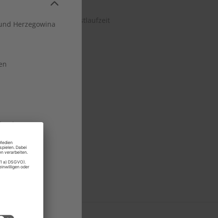
sgaben
it nach Ablauf der Mindestlaufzeit
und Herzegowina
8
PRACHEN GmbH
en
land
rg
 Moldau