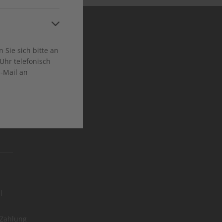
a
ca
Sie sich bitte an
Uhr telefonisch
E-Mail an
l
 Zahlung