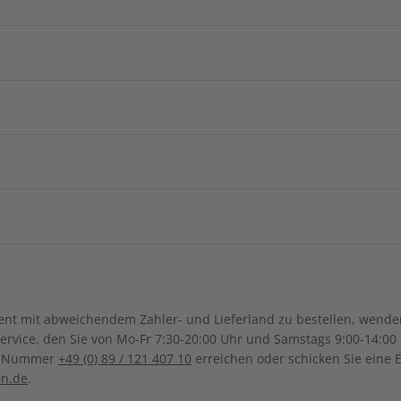
e Berichte
und Wortschatzübungen
Arabische
Afghanistan
Aserbai
ZAHLUNGSARTEN
Sonderverwa
Georgien
Burkina Faso
Benin
Hongkong
Kamerun
Dschibuti
Israel
Indien
ch-Samoa
Australien
Neuseel
Ägypten
Äthiopien
Japan
Kambodsch
Kanada
Costa Ri
Ghana
Marokko
Kasachstan
Libanon
Ihre Daten werden SSL-verschlüsselt und sicher übertragen
Dominikanische Republik
Guadeloupe
Mauritius
Malawi
ngsregion
Malaysia
Philippinen
Bolivien
Brasilien
t mit abweichendem Zahler- und Lieferland zu bestellen, wenden 
Honduras
Mexiko
Namibia
Nigeria
vice, den Sie von Mo-Fr 7:30-20:00 Uhr und Samstags 9:00-14:00 
Kolumbien
Ecuador
ce-Nummer
+49 (0) 89 / 121 407 10
erreichen oder schicken Sie eine 
UNSER KUNDENSERVICE
Saudi-Arabien
Singapur
Panama
El Salvador
Senegal
Tunesien
en.de
.
Paraguay
Uruguay
Thailand
Türkei