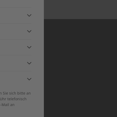
Niveaustufen
dschan
ltungsregion
and
a
ca
Sie sich bitte an
Uhr telefonisch
E-Mail an