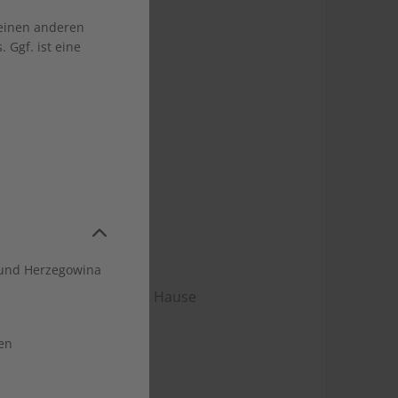
 einen anderen
 Ggf. ist eine
und Herzegowina
ng direkt zu Ihnen nach Hause
hr
en
 kündbar