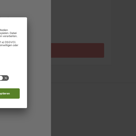
pro Ausgabe:
land
9,99 €
Zum Angebot
rg
 Moldau
nde
d
 in allen relevanten