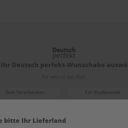
t Ihr Deutsch perfekt-Wunschabo auswä
Für wen ist das Abo?
Zum Verschenken
Für Studierende
 bitte Ihr Lieferland