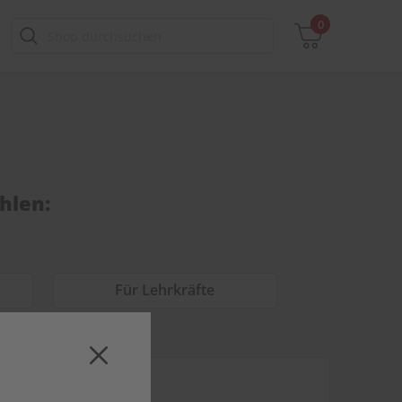
0
Zwischensumme
inkl. MwSt., ggf. zzgl. Versandkosten
hlen:
Zum Warenkorb
Für Lehrkräfte
PRINT