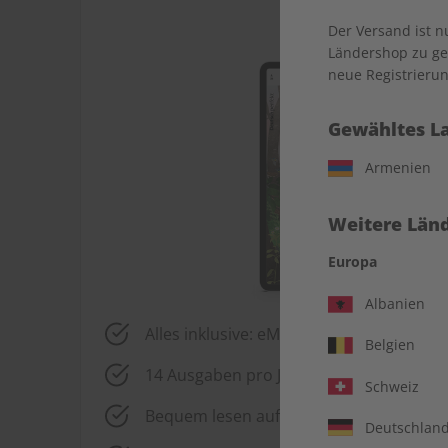
Der Versand ist 
Ländershop zu gel
neue Registrierun
Gewähltes L
Armenien
Weitere Länd
Europa
Albanien
Alles inklusive: eMagazine, digitales Üb
Belgien
14 Ausgaben pro Jahr
Schweiz
Bequem lesen auf jedem Gerät
Deutschlan