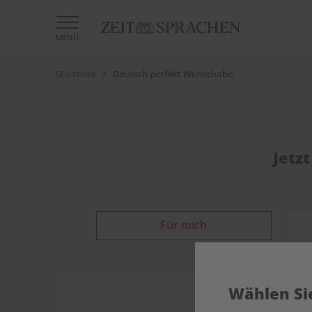
MENÜ
Startseite
Deutsch perfekt Wunschabo
Jetz
Für mich
Wählen Sie
DIGITAL