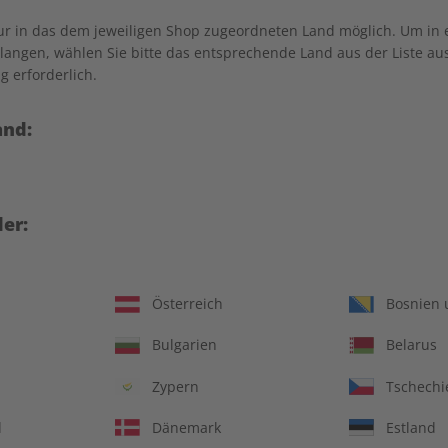
nur in das dem jeweiligen Shop zugeordneten Land möglich. Um in
angen, wählen Sie bitte das entsprechende Land aus der Liste aus.
g erforderlich.
and:
er:
Österreich
Bosnien 
ungsheft und Audiotrainer
Kostenfreie Lieferu
Bulgarien
Belarus
14 Ausgaben pro Ja
Zypern
Tschechi
Jederzeit monatlich
d
Dänemark
Estland