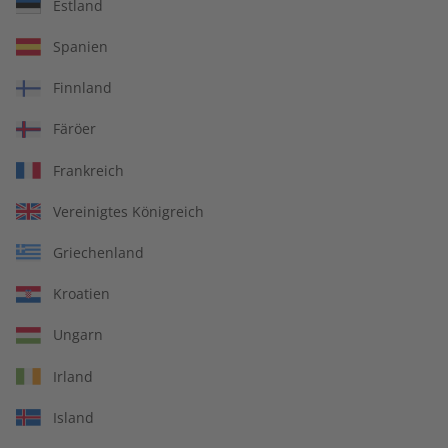
Estland
Spanien
Deutsch perfekt Übungsheft digital
Finnland
10/2025
Färöer
Frankreich
Artikelnummer
2182051
Vereinigtes Königreich
Verkauf durch
ZEIT SPRACHEN GmbH
Griechenland
Kroatien
IHRE VORTEILE
Ungarn
Irland
In jeder Ausgabe spannende Einblicke und aktuelle Berichte
Island