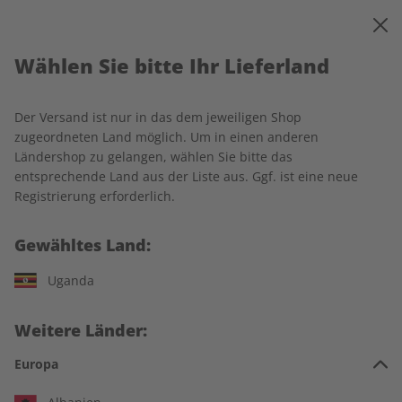
0
Warenkorb
MENÜ
Wählen Sie bitte Ihr Lieferland
Startseite
Deutsch perfekt
Einzelausgaben
Deutsch perfekt Übungsheft digital 10/2025
Der Versand ist nur in das dem jeweiligen Shop
zugeordneten Land möglich. Um in einen anderen
LESEPROBE
Ländershop zu gelangen, wählen Sie bitte das
entsprechende Land aus der Liste aus. Ggf. ist eine neue
Registrierung erforderlich.
Gewähltes Land:
Uganda
Weitere Länder:
Europa