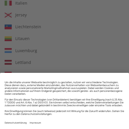
Italien
Jersey
Großer Sprachteil mit Grammatik- und Wortschatzübungen
Liechtenstein
Litauen
Luxemburg
Lernen in allen relevanten Niveaustufen
Lettland
Monaco
ZAHLUNGSARTEN
Republik Moldau
Nordmazedonien
Malta
Niederlande