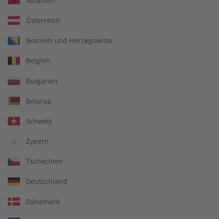
Albanien
Österreich
Bosnien und Herzegowina
Belgien
Deutsch perfekt Übungsheft
Bulgarien
digital 10/2025
Belarus
Direkt verfügbar
Schweiz
Zypern
€ 5,50
Tschechien
inkl. MwSt.
Deutschland
Zur Kasse
Dänemark