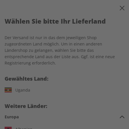
0
Warenkorb
MENÜ
Wählen Sie bitte Ihr Lieferland
Startseite
Deutsch perfekt
Einzelausgaben
Deutsch perfekt eMagazine 09/2025
Der Versand ist nur in das dem jeweiligen Shop
zugeordneten Land möglich. Um in einen anderen
LESEPROBE
Ländershop zu gelangen, wählen Sie bitte das
entsprechende Land aus der Liste aus. Ggf. ist eine neue
Registrierung erforderlich.
Gewähltes Land:
Uganda
Weitere Länder:
Europa