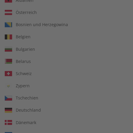
Albanien
Österreich
Bosnien und Herzegowina
Belgien
Deutsch perfekt eMagazine
Bulgarien
09/2025
Belarus
Direkt verfügbar
Schweiz
Zypern
€ 9,90
Tschechien
inkl. MwSt.
Deutschland
Zur Kasse
Dänemark