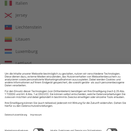
Italien
Großer Sprachteil mit Grammatik- und Wortschatzübungen
Jersey
Liechtenstein
Litauen
Lernen in allen relevanten Niveaustufen
Luxemburg
Lettland
ZAHLUNGSARTEN
Monaco
Republik Moldau
Nordmazedonien
Malta
Niederlande