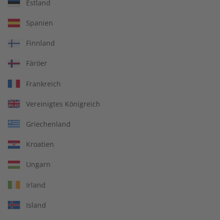
Estland
Spanien
Deutsch perfekt eMagazine 09/2025
Finnland
Färöer
Artikelnummer
2181274
Frankreich
Verkauf durch
ZEIT SPRACHEN GmbH
Vereinigtes Königreich
Griechenland
IHRE VORTEILE
Kroatien
Ungarn
Irland
In jeder Ausgabe spannende Einblicke und aktuelle Berichte
Island