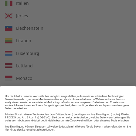
In jeder Ausgabe spannende Einblicke und aktuelle Berichte
Italien
Jersey
Liechtenstein
Großer Sprachteil mit Grammatik- und Wortschatzübungen
Litauen
Luxemburg
Lernen in allen relevanten Niveaustufen
Lettland
Monaco
Republik Moldau
ZAHLUNGSARTEN
Nordmazedonien
Malta
Niederlande