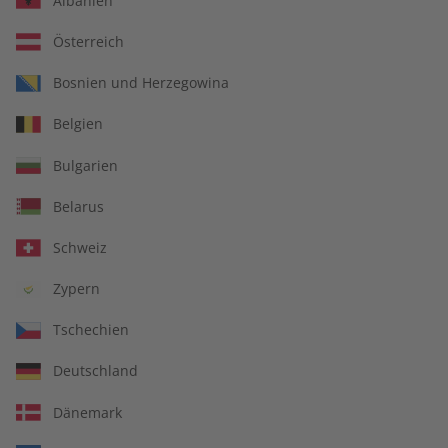
Albanien
ECOS Jahrgang 2019
Österreich
Bosnien und Herzegowina
Verfügbar - Nur solange der Vorrat reicht
Belgien
Anzahl
Bulgarien
Belarus
€ 95,20
Schweiz
inkl. MwSt., zzgl.
Versand
Zypern
In den Warenkorb
Tschechien
Deutschland
Dänemark