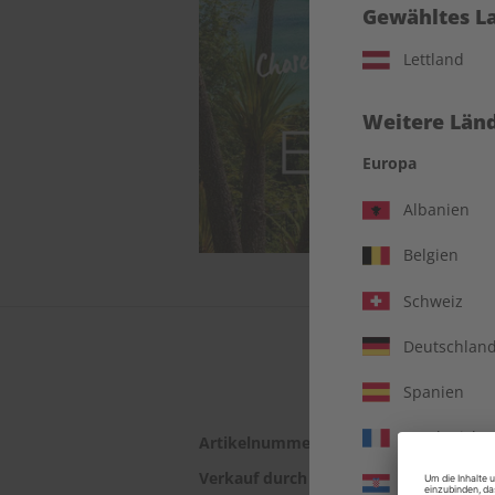
Gewähltes L
Lettland
Weitere Länd
Europa
Albanien
Belgien
Schweiz
Deutschlan
Spanien
Frankreich
Artikelnummer
2181273
Verkauf durch
ZEIT SPRACHEN G
Kroatien