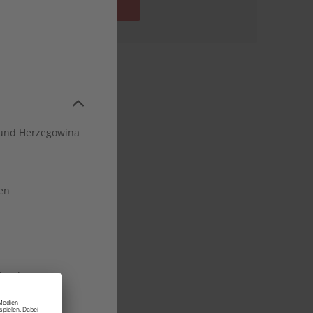
In den Warenkorb
und Herzegowina
en
land