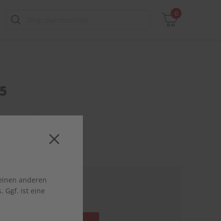
0
25
Zwischensumme
inkl. MwSt., ggf. zzgl. Versandkosten
orrat reicht
Zum Warenkorb
 einen anderen
€ 10,50
 Ggf. ist eine
inkl. MwSt., zzgl.
Versand