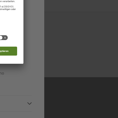
rg
edonien
n
n
 in allen relevanten
Niveaustufen
n
ino
n