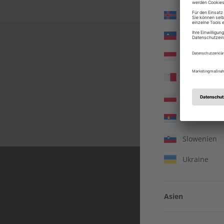
Island
Liechtenste
Monaco
Malta
Polen
In jeder Ausgabe s
Einblicke und aktuell
Serbien
Slowenien
Ukraine
Asien
Vereinigte 