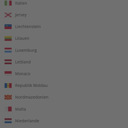
Italien
Jersey
Liechtenstein
Enthalten sind
Litauen
Spotlight Digital für den Unterricht
Luxemburg
Lettland
Monaco
Republik Moldau
Nordmazedonien
Malta
Niederlande