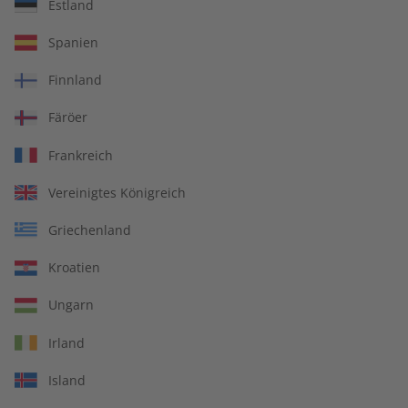
Estland
Zur Kasse
Spanien
Finnland
Die Abrechnung erfolgt halbjährlich.
Färöer
Frankreich
Vereinigtes Königreich
Spotlight Digital für Ihren
Griechenland
Unterricht
Kroatien
Jederzeit und auf allen Geräten lernen
Ungarn
Interaktive Sprachübungen
Irland
Island
Überall die aktuellste Ausgabe abrufen