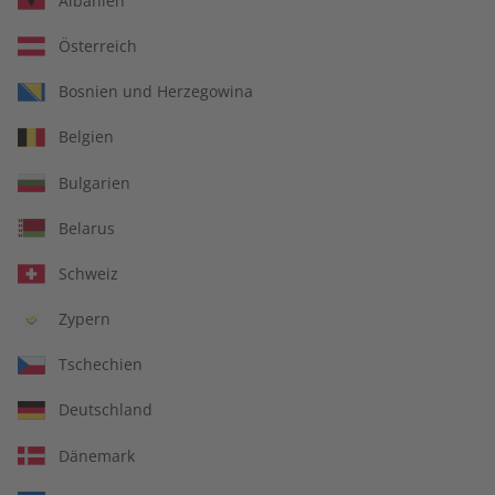
Albanien
Österreich
Bosnien und Herzegowina
Belgien
Bulgarien
Spotlight Digital für Ihren
Belarus
Unterricht
Schweiz
Kündigungsfrist
Jederzeit
Zypern
Weitere Details
Tschechien
Deutschland
€ 69,93
inkl. MwSt.
Dänemark