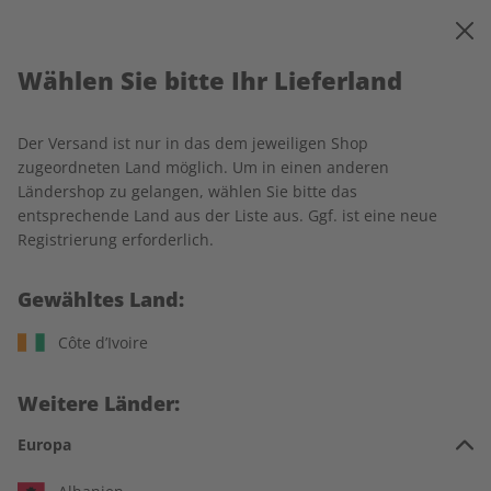
0
Warenkorb
MENÜ
Wählen Sie bitte Ihr Lieferland
Startseite
für den Unterricht
Spotlight-Wunschabo
Spotlight Digital für Ihren Unterricht
Der Versand ist nur in das dem jeweiligen Shop
zugeordneten Land möglich. Um in einen anderen
LESEPROBE
Ländershop zu gelangen, wählen Sie bitte das
entsprechende Land aus der Liste aus. Ggf. ist eine neue
Registrierung erforderlich.
Gewähltes Land:
Côte d’Ivoire
Weitere Länder:
Europa