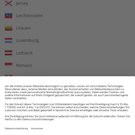
Jersey
Liechtenstein
Großer Sprachteil mit Grammatik- und Wortschatzübungen
Litauen
Luxemburg
Lettland
Lernen in allen relevanten Niveaustufen
Monaco
Republik Moldau
ZAHLUNGSARTEN
Nordmazedonien
Malta
Niederlande
Norwegen