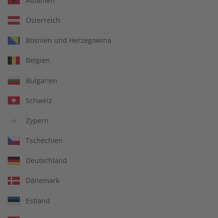
Albanien
Österreich
Bosnien und Herzegowina
Belgien
Business Spotlight Übungsheft
Bulgarien
digital 05/2025
Schweiz
Direkt verfügbar
Zypern
Tschechien
€ 5,50
Deutschland
inkl. MwSt.
Dänemark
Zur Kasse
Estland