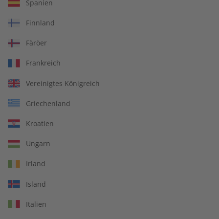
Spanien
Finnland
Business Spotlight Übungsheft
Färöer
digital 05/2025
Frankreich
Vereinigtes Königreich
Artikelnummer
2179142
Griechenland
Verkauf durch
ZEIT SPRACHEN GmbH
Kroatien
Ungarn
IHRE VORTEILE
Irland
Island
In jeder Ausgabe spannende Einblicke und aktuelle Berichte
Italien