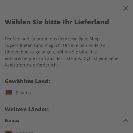
0
Warenkorb
MENÜ
Wählen Sie bitte Ihr Lieferland
Startseite
Business Spotlight
Einzelausgaben
Business Spotlight Übungsheft digital 05/2025
Der Versand ist nur in das dem jeweiligen Shop
zugeordneten Land möglich. Um in einen anderen
LESEPROBE
Ländershop zu gelangen, wählen Sie bitte das
entsprechende Land aus der Liste aus. Ggf. ist eine neue
Registrierung erforderlich.
Gewähltes Land:
Belarus
Weitere Länder:
Europa