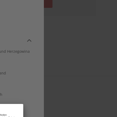
In den Warenkorb
und Herzegowina
land
ch