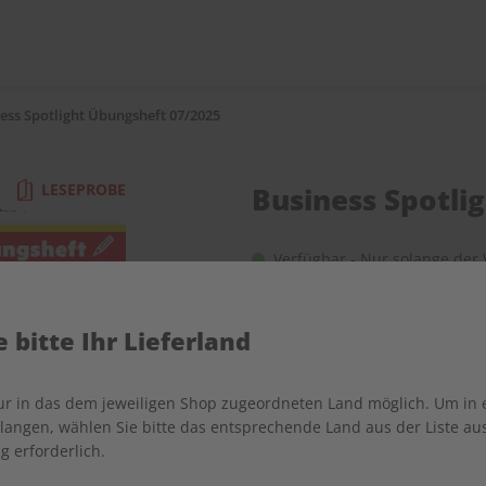
ess Spotlight Übungsheft 07/2025
LESEPROBE
Business Spotli
Verfügbar - Nur solange der V
Anzahl
 bitte Ihr Lieferland
nur in das dem jeweiligen Shop zugeordneten Land möglich. Um in
angen, wählen Sie bitte das entsprechende Land aus der Liste aus.
g erforderlich.