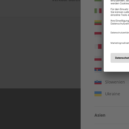
Italien
Litauen
Monaco
Malta
Polen
In jeder Ausgabe s
Serbien
Einblicke und aktuell
Slowenien
Ukraine
Asien
Vereinigte 