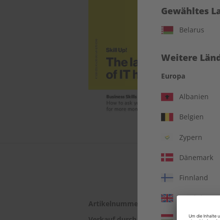
Gewähltes L
Belarus
Weitere Länd
Europa
Albanien
Belgien
Zypern
Dänemark
Finnland
Vereinigtes 
Artikelnummer
2180693
Ungarn
Verkauf durch
ZEIT SPRACHEN G