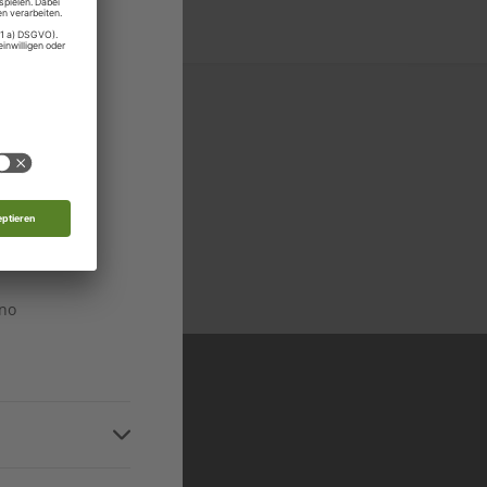
stein
edonien
n
n
 in allen relevanten
n
Niveaustufen
ino
n